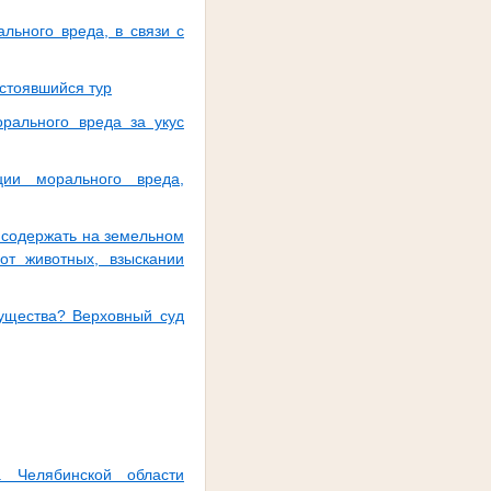
льного вреда, в связи с
остоявшийся тур
рального вреда за укус
ии морального вреда,
 содержать на земельном
от животных, взыскании
мущества? Верховный суд
а Челябинской области