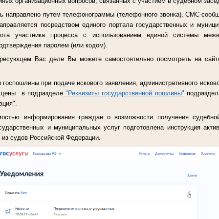
иных организационных вопросов, связанных с участием в судебном засе
ь направлено путем телефонограммы (телефонного звонка), СМС-сообщ
направляется посредством единого портала государственных и муниц
рота участника процесса с использованием единой системы межв
подтверждения паролем (или кодом).
ресующем Вас деле Вы можете самостоятельно посмотреть на сайт
 госпошлины при подаче искового заявления, административного исков
ещены в подразделе
"Реквизиты государственной пошлины"
подраздела
ация".
мостью информирования граждан о возможности получения судебно
осударственных и муниципальных услуг подготовлена инструкция акти
 из судов Российской Федерации.