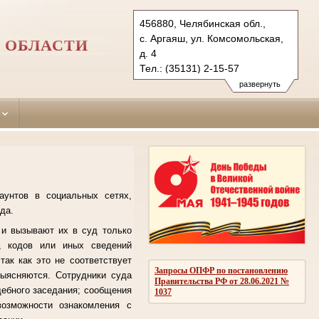
456880, Челябинская обл.,
с. Аргаяш, ул. Комсомольская,
 ОБЛАСТИ
д. 4
Тел.: (35131) 2-15-57
arg.chel@sudrf.ru
развернуть
аунтов в социальных сетях,
да.
 и вызывают их в суд только
й, кодов или иных сведений
так как это не соответствует
Запросы ОПФР по постановлению
выясняются. Сотрудники суда
Правительства РФ от 28.06.2021 №
дебного заседания; сообщения
1037
возможности ознакомления с