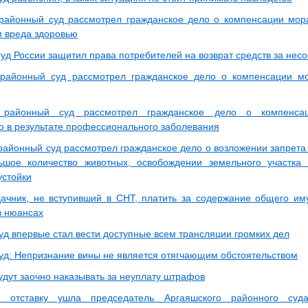
районный суд рассмотрел гражданское дело о компенсации мора
 вреда здоровью
уд России защитил права потребителей на возврат средств за нес
районный суд рассмотрел гражданское дело о компенсации мо
 районный суд рассмотрел гражданское дело о компенсац
о в результате профессионального заболевания
районный суд рассмотрел гражданское дело о возложении запрета
ьшое количество животных, освобождении земельного участка 
устойки
ачник, не вступивший в СНТ, платить за содержание общего и
в нюансах
уд впервые стал вести доступные всем трансляции громких дел
уд: Непризнание вины не является отягчающим обстоятельством
удут заочно наказывать за неуплату штрафов
 отставку ушла председатель Аргаяшского районного суд