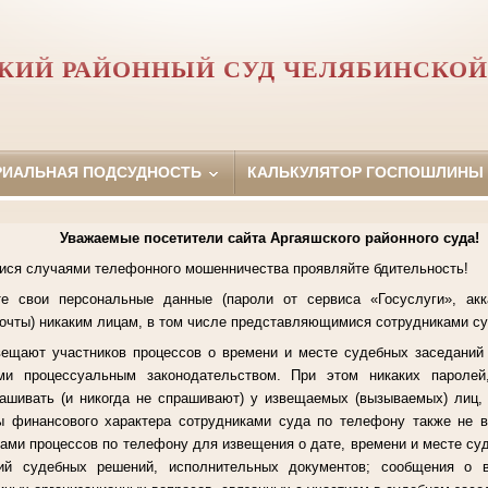
КИЙ РАЙОННЫЙ СУД ЧЕЛЯБИНСКОЙ
РИАЛЬНАЯ ПОДСУДНОСТЬ
КАЛЬКУЛЯТОР ГОСПОШЛИНЫ
Уважаемые посетители сайта Аргаяшского районного суда!
ися случаями телефонного мошенничества проявляйте бдительность!
е свои персональные данные (пароли от сервиса «Госуслуги», акк
очты) никаким лицам, в том числе представляющимися сотрудниками су
ещают участников процессов о времени и месте судебных заседаний
ми процессуальным законодательством. При этом никаких пароле
ашивать (и никогда не спрашивают) у извещаемых (вызываемых) лиц, 
ы финансового характера сотрудниками суда по телефону также не 
ками процессов по телефону для извещения о дате, времени и месте су
ий судебных решений, исполнительных документов; сообщения о 