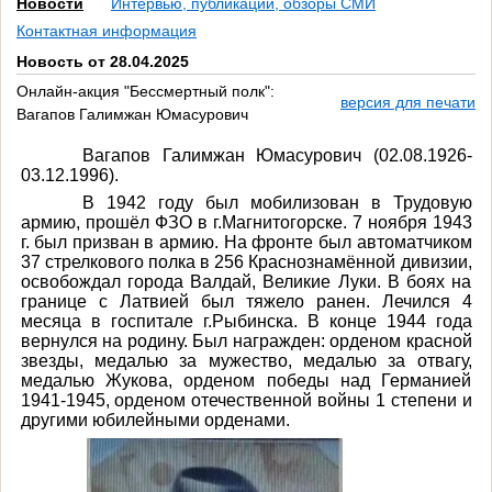
Новости
Интервью, публикации, обзоры СМИ
Контактная информация
Новость от 28.04.2025
Онлайн-акция "Бессмертный полк":
версия для печати
Вагапов Галимжан Юмасурович
Вагапов Галимжан Юмасурович (02.08.1926-
03.12.1996).
В 1942 году был мобилизован в Трудовую
армию, прошёл ФЗО в г.Магнитогорске. 7 ноября 1943
г. был призван в армию. На фронте был автоматчиком
37 стрелкового полка в 256 Краснознамённой дивизии,
освобождал города Валдай, Великие Луки. В боях на
границе с Латвией был тяжело ранен. Лечился 4
месяца в госпитале г.Рыбинска. В конце 1944 года
вернулся на родину. Был награжден: орденом красной
звезды, медалью за мужество, медалью за отвагу,
медалью Жукова, орденом победы над Германией
1941-1945, орденом отечественной войны 1 степени и
другими юбилейными орденами.